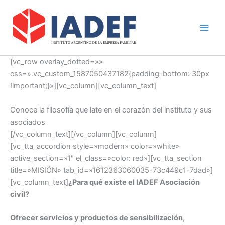
Ir
Main
al
Men
contenido
[vc_row overlay_dotted=»»
css=».vc_custom_1587050437182{padding-bottom: 30px
!important;}»][vc_column][vc_column_text]
Conoce la filosofía que late en el corazón del instituto y sus
asociados
[/vc_column_text][/vc_column][vc_column]
[vc_tta_accordion style=»modern» color=»white»
active_section=»1″ el_class=»color: red»][vc_tta_section
title=»MISIÓN» tab_id=»1612363060035-73c449c1-7dad»]
[vc_column_text]
¿Para qué existe el IADEF Asociación
civil?
Ofrecer servicios y productos de sensibilización,