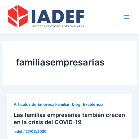
Ir
Main
al
Men
contenido
familiasempresarias
,
,
Artículos de Empresa Familiar
blog
Excelencia
Las familias empresarias también crecen
en la crisis del COVID-19
iadef
/
27/03/2020