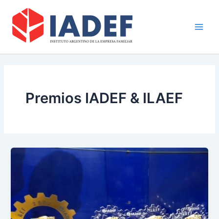
Ir
Main
al
Men
contenido
Premios IADEF & ILAEF