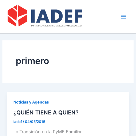
Ir
Main
al
Men
contenido
primero
Noticias y Agendas
¿QUIÉN TIENE A QUIEN?
iadef
/
04/05/2015
La Transición en la PyME Familiar