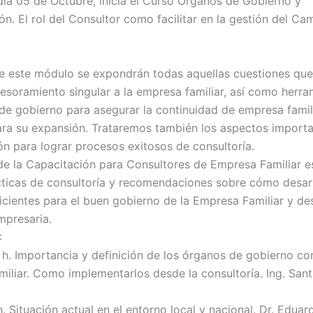
día 05 de Octubre, inicia el Curso Órganos de Gobierno y
n. El rol del Consultor como facilitar en la gestión del Ca
de este módulo se expondrán todas aquellas cuestiones qu
sesoramiento singular a la empresa familiar, así como herra
 de gobierno para asegurar la continuidad de empresa famil
ara su expansión. Trataremos también los aspectos importa
n para lograr procesos exitosos de consultoría.
 de la Capacitación para Consultores de Empresa Familiar e
ticas de consultoría y recomendaciones sobre cómo desarr
icientes para el buen gobierno de la Empresa Familiar y des
mpresaria.
:
 h. Importancia y definición de los órganos de gobierno co
iliar. Como implementarlos desde la consultoría. Ing. San
h. Situación actual en el entorno local y nacional. Dr. Eduar