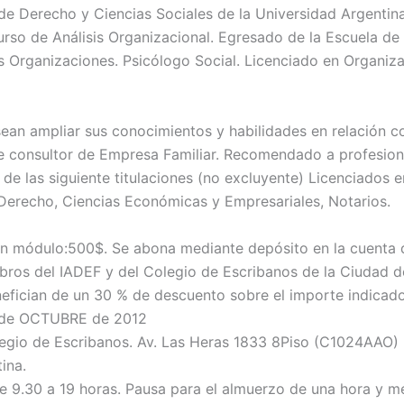
 de Derecho y Ciencias Sociales de la Universidad Argentina
rso de Análisis Organizacional. Egresado de la Escuela de 
as Organizaciones. Psicólogo Social. Licenciado en Organiza
ean ampliar sus conocimientos y habilidades en relación co
e consultor de Empresa Familiar. Recomendado a profesion
de las siguiente titulaciones (no excluyente) Licenciados e
 Derecho, Ciencias Económicas y Empresariales, Notarios.
 módulo:500$. Se abona mediante depósito en la cuenta 
ros del IADEF y del Colegio de Escribanos de la Ciudad 
nefician de un 30 % de descuento sobre el importe indicado
de OCTUBRE de 2012
gio de Escribanos. Av. Las Heras 1833 8Piso (C1024AAO)
ina.
 9.30 a 19 horas. Pausa para el almuerzo de una hora y m