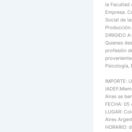
la Facultad
Empresa. Cu
Social de l
Producción.
DIRIGIDO A:
Quienes des
profesión d
proveniente 
Psicología,
IMPORTE: Un
IADEF.Miemb
Aires se be
FECHA: 05 
LUGAR: Cole
Aires Argent
HORARIO: de