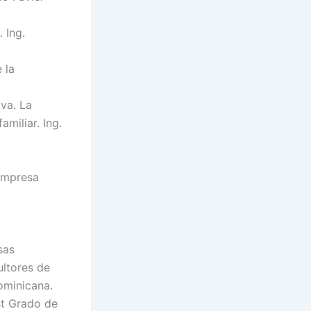
 Ing.
 la
va. La
miliar. Ing.
Empresa
sas
ultores de
ominicana.
t Grado de