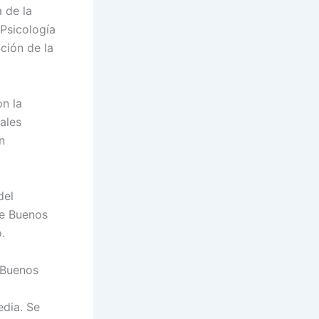
 de la
Psicología
ción de la
n la
ales
n
del
de Buenos
.
 Buenos
edia. Se