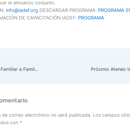
var el almuerzo conjunto.
ÓN:
info@iadef.org
DESCARGAR PROGRAMA:
PROGRAMA 05
MACIÓN DE CAPACITACIÓN IADEF:
PROGRAMA
Charla "Empresa Familiar a Familia Empresaria". Bahía Blanca.
comentario
n de correo electrónico no será publicada.
Los campos obli
ados con
*