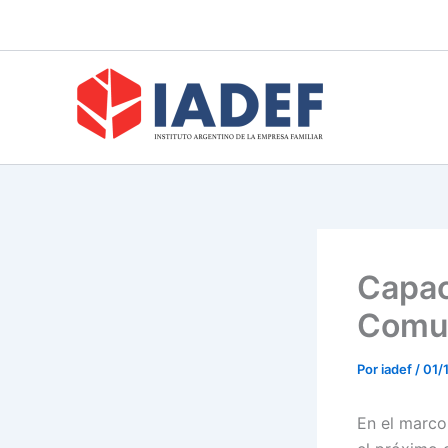
Ir
al
contenido
Capac
Comun
Por
iadef
/
01/
En el marco