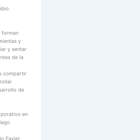
mbio.
e forman
mientas y
iar y sentar
ntes de la
s compartir
ollar
arrollo de
rporativo en
tiago
do Favier