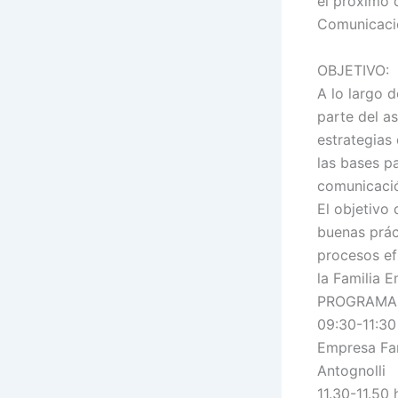
el próximo 
Comunicació
OBJETIVO:
A lo largo 
parte del a
estrategias
las bases p
comunicació
El objetivo
buenas prác
procesos ef
la Familia E
PROGRAMA
09:30-11:30
Empresa Fam
Antognolli
11.30-11.50 