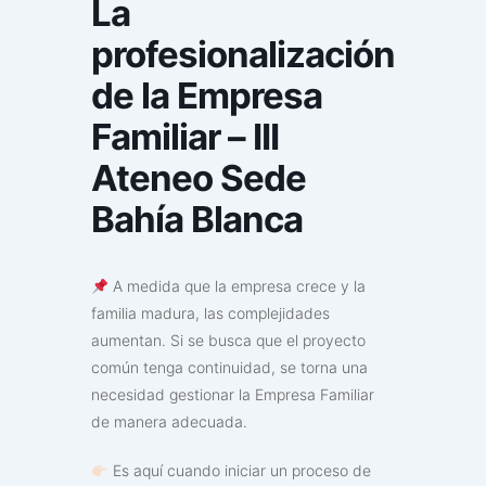
La
profesionalización
de la Empresa
Familiar – III
Ateneo Sede
Bahía Blanca
A medida que la empresa crece y la
familia madura, las complejidades
aumentan. Si se busca que el proyecto
común tenga continuidad, se torna una
necesidad gestionar la Empresa Familiar
de manera adecuada.
Es aquí cuando iniciar un proceso de