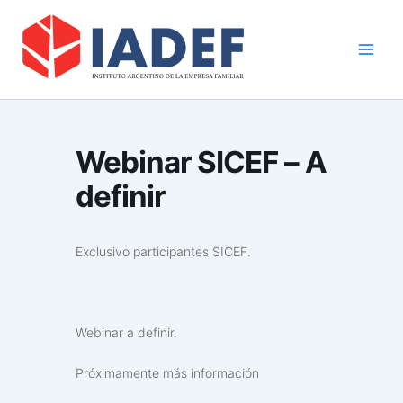
Ir
Main
al
Men
contenido
Webinar SICEF – A
definir
Exclusivo participantes SICEF.
Webinar a definir.
Próximamente más información