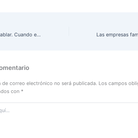
El precio de no hablar. Cuando el silencio se vuelve el mayor enemigo de la empresa familiar
comentario
n de correo electrónico no será publicada.
Los campos obli
ados con
*