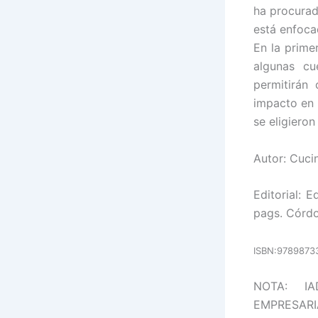
ha procurado
está enfoca
En la prime
algunas cu
permitirán
impacto en 
se eligiero
Autor: Cucin
Editorial: 
pags. Córdo
ISBN:9789873
NOTA: IAD
EMPRESARI