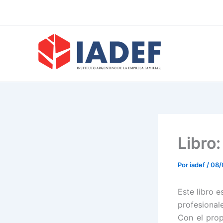
Ir
al
contenido
Libro
Por
iadef
/
08/
Este libro 
profesional
Con el prop