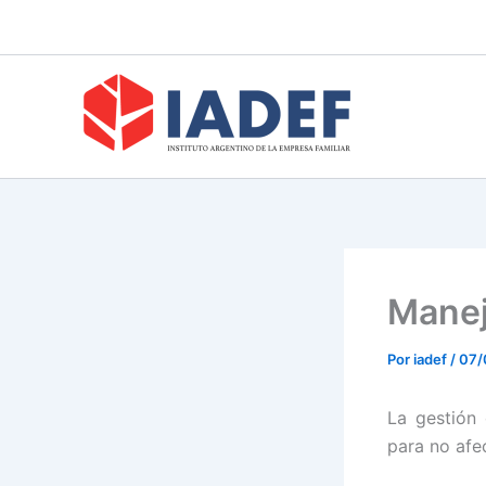
Ir
al
contenido
Manej
Por
iadef
/
07/
La gestión 
para no afec