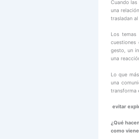
Cuando las 
una relació
trasladan a
Los temas 
cuestiones 
gesto, un i
una reacció
Lo que más 
una comunic
transforma 
evitar exp
¿Qué hacem
como viene