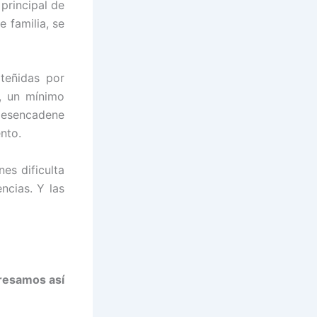
principal de
 familia, se
teñidas por
a, un mínimo
 desencadene
nto.
es dificulta
ncias. Y las
resamos así