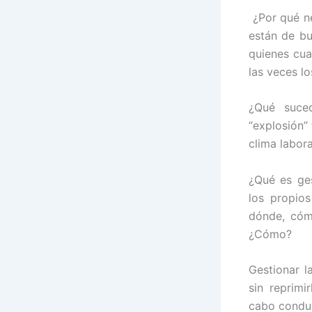
¿Por qué n
están de bu
quienes cua
las veces l
¿Qué suce
“explosión”
clima labora
¿Qué es ges
los propios
dónde, cóm
¿Cómo?
Gestionar l
sin reprimi
cabo conduc