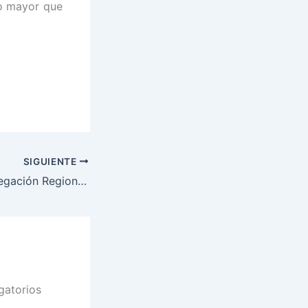
ho mayor que
SIGUIENTE
Consultorio – Delegación Regional IADEF Córdoba
gatorios