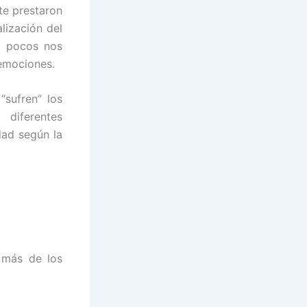
te prestaron
lización del
o pocos nos
 emociones.
sufren” los
diferentes
dad según la
e más de los