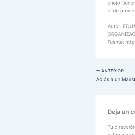
enojo tiene
el de preven
Autor: ED
ORGANIZAC
Fuente: htt
ANTERIOR
Deja un 
Tu direcció
están marc