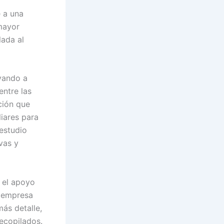
 a una
mayor
lada al
evando a
entre las
ción que
liares para
 estudio
vas y
 el apoyo
a empresa
más detalle,
recopilados.