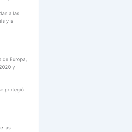
dan a las
is y a
s de Europa,
 2020 y
se protegió
e las