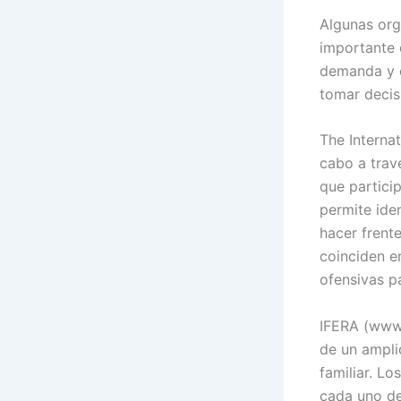
Algunas org
importante 
demanda y c
tomar decis
The Interna
cabo a trav
que partici
permite ide
hacer frent
coinciden e
ofensivas pa
IFERA (www.
de un ampli
familiar. Lo
cada uno de