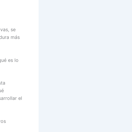
vas, se
 dura más
qué es lo
sta
ué
arrollar el
vos