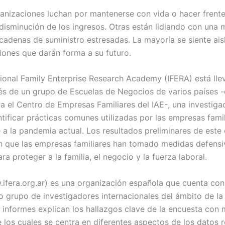
anizaciones luchan por mantenerse con vida o hacer frente
disminución de los ingresos. Otras están lidiando con una 
adenas de suministro estresadas. La mayoría se siente ais
iones que darán forma a su futuro.
tional Family Enterprise Research Academy (IFERA) está ll
és de un grupo de Escuelas de Negocios de varios países -
pa el Centro de Empresas Familiares del IAE-, una investiga
ntificar prácticas comunes utilizadas por las empresas fami
e a la pandemia actual. Los resultados preliminares de este
n que las empresas familiares han tomado medidas defensi
ra proteger a la familia, el negocio y la fuerza laboral.
ifera.org.ar) es una organización española que cuenta con
o grupo de investigadores internacionales del ámbito de l
s informes explican los hallazgos clave de la encuesta con 
 los cuales se centra en diferentes aspectos de los datos 