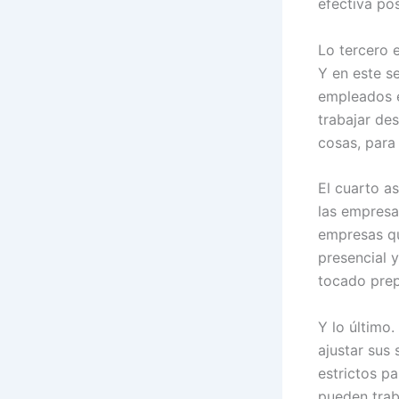
efectiva pos
Lo tercero e
Y en este s
empleados e
trabajar de
cosas, para
El cuarto a
las empresas
empresas qu
presencial y
tocado prep
Y lo último
ajustar sus
estrictos p
pueden trab