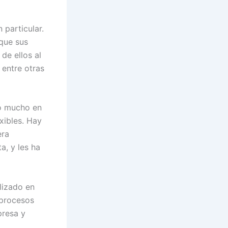
 particular.
que sus
de ellos al
 entre otras
do mucho en
xibles. Hay
era
a, y les ha
lizado en
 procesos
presa y