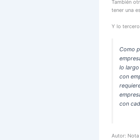
También otr
tener una e
Y lo tercer
Como pu
empresa
lo larg
con emp
requiere
empresa
con cad
Autor: Nota