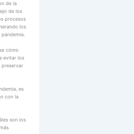
on de la
ejo de los
os procesos
nerando los
e pandemia.
ose cómo
 evitar los
 preservar
ndemia, es
n con la
áles son los
 más