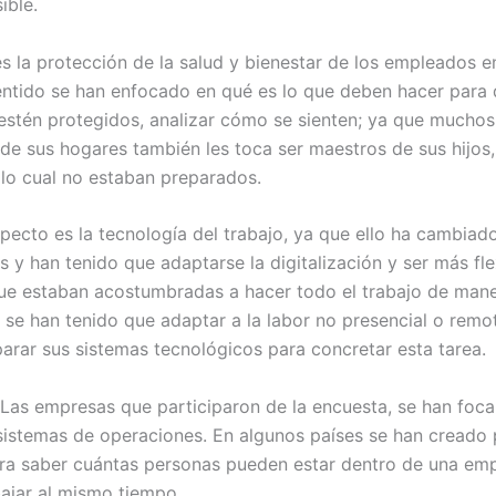
ible.
s la protección de la salud y bienestar de los empleados en
entido se han enfocado en qué es lo que deben hacer para 
stén protegidos, analizar cómo se sienten; ya que muchos 
sde sus hogares también les toca ser maestros de sus hijos,
 lo cual no estaban preparados.
specto es la tecnología del trabajo, ya que ello ha cambia
 y han tenido que adaptarse la digitalización y ser más fle
e estaban acostumbradas a hacer todo el trabajo de man
 se han tenido que adaptar a la labor no presencial o remot
arar sus sistemas tecnológicos para concretar esta tarea.
. Las empresas que participaron de la encuesta, se han foca
 sistemas de operaciones. En algunos países se han creado
ara saber cuántas personas pueden estar dentro de una em
ajar al mismo tiempo.