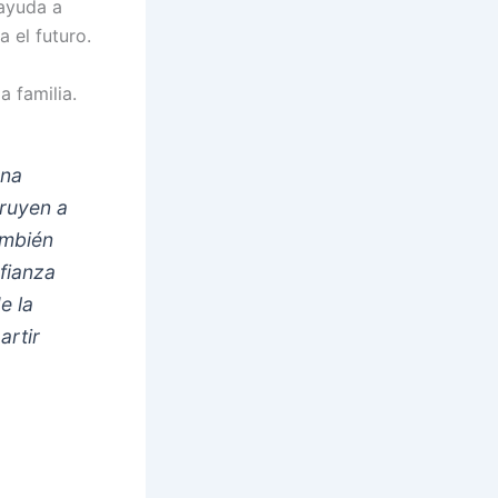
 ayuda a
 el futuro.
a familia.
una
truyen a
ambién
fianza
e la
artir