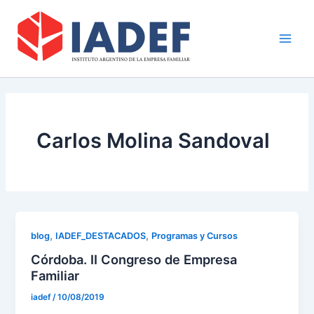
Ir
Main
al
Men
contenido
Carlos Molina Sandoval
,
,
blog
IADEF_DESTACADOS
Programas y Cursos
Córdoba. II Congreso de Empresa
Familiar
iadef
/
10/08/2019