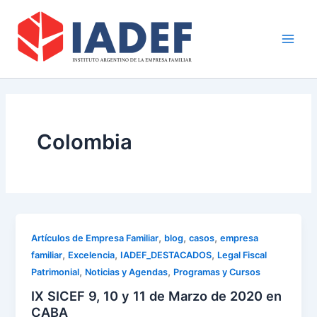
Ir
Main
al
Men
contenido
Colombia
,
,
,
Artículos de Empresa Familiar
blog
casos
empresa
,
,
,
familiar
Excelencia
IADEF_DESTACADOS
Legal Fiscal
,
,
Patrimonial
Noticias y Agendas
Programas y Cursos
IX SICEF 9, 10 y 11 de Marzo de 2020 en
CABA