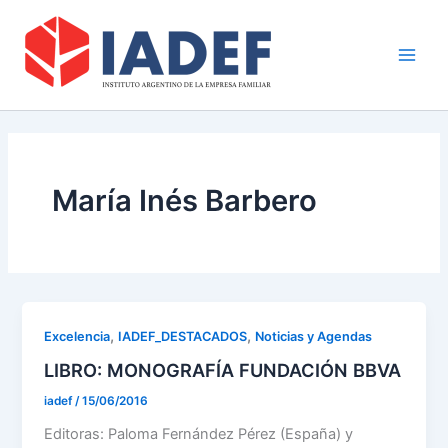
Ir
Main
al
Men
contenido
María Inés Barbero
,
,
Excelencia
IADEF_DESTACADOS
Noticias y Agendas
LIBRO: MONOGRAFÍA FUNDACIÓN BBVA
iadef
/
15/06/2016
Editoras: Paloma Fernández Pérez (España) y