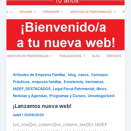
,
,
,
Artículos de Empresa Familiar
blog
casos
Consejos
,
,
,
,
Prácticos
empresa familiar
Excelencia
hermanos
,
,
,
IADEF_DESTACADOS
Legal Fiscal Patrimonial
libros
,
,
Noticias y Agendas
Programas y Cursos
Uncategorized
¡Lanzamos nueva web!
iadef
/
25/08/2020
[vc_row][vc_column][vc_column_text]En IADEF