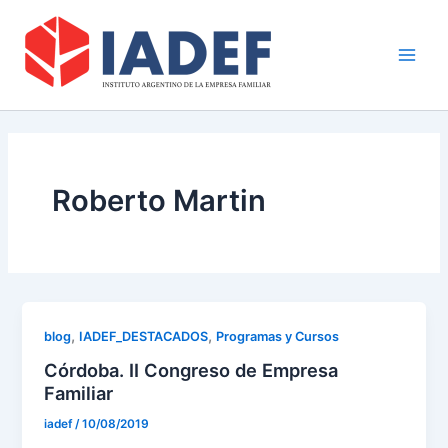
Ir
Main
al
Men
contenido
Roberto Martin
,
,
blog
IADEF_DESTACADOS
Programas y Cursos
Córdoba. II Congreso de Empresa
Familiar
iadef
/
10/08/2019