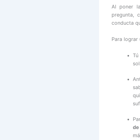
Al poner l
pregunta, 
conducta que
Para lograr
Tú
so
An
sa
qu
suf
Pa
de
má