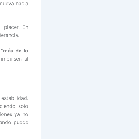
 mueva hacia
 placer. En
lerancia.
r
“más de lo
 impulsen al
estabilidad.
ciendo solo
iones ya no
cuando puede