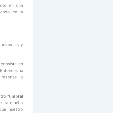
erte en una
iendo en la
mocionales y
 consiste en
 Entonces si
 razones lo
stro
“umbral
esulta mucho
que nuestro