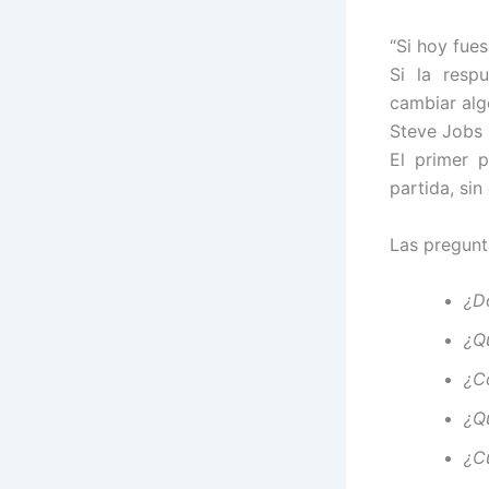
“Si hoy fues
Si la resp
cambiar alg
Steve Jobs
El primer 
partida, si
Las pregunt
¿D
¿Q
¿C
¿Q
¿C