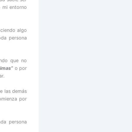
e mi entorno
aciendo algo
oda persona
endo que no
timas”
o por
r.
ue las demás
omienza por
ada persona