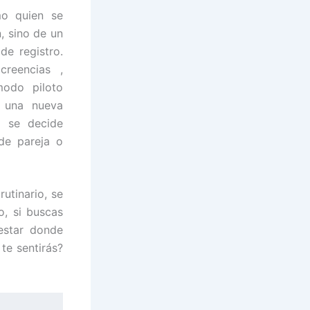
mo quien se
, sino de un
de registro.
creencias ,
modo piloto
r una nueva
o se decide
de pareja o
utinario, se
o, si buscas
estar donde
te sentirás?