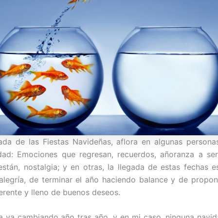
ada de las Fiestas Navideñas, aflora en algunas persona
idad: Emociones que regresan, recuerdos, añoranza a se
stán, nostalgia; y en otras, la llegada de estas fechas 
 alegría, de terminar el año haciendo balance y de propo
erente y lleno de buenos deseos.
a va cambiando año tras año, y en mi caso, ninguna navid