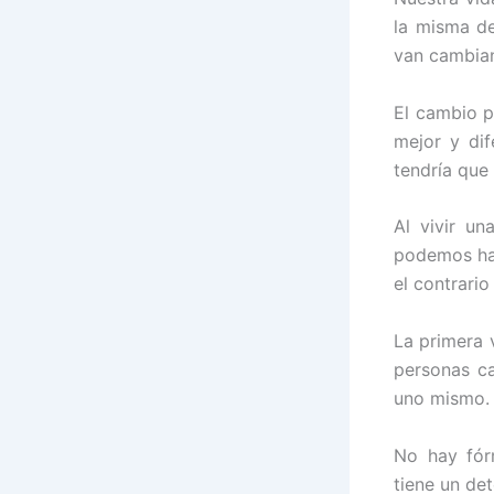
la misma de
van cambia
El cambio p
mejor y di
tendría que
Al vivir u
podemos ha
el contrari
La primera 
personas c
uno mismo.
No hay fór
tiene un de