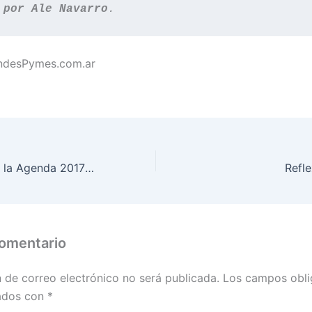
 
por Ale Navarro
andesPymes.com.ar
¿Cómo planificar la Agenda 2017? Empresa Familiar
Refl
comentario
n de correo electrónico no será publicada.
Los campos obli
ados con
*