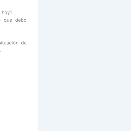
r hoy?.
ré que debo
ituación de
.