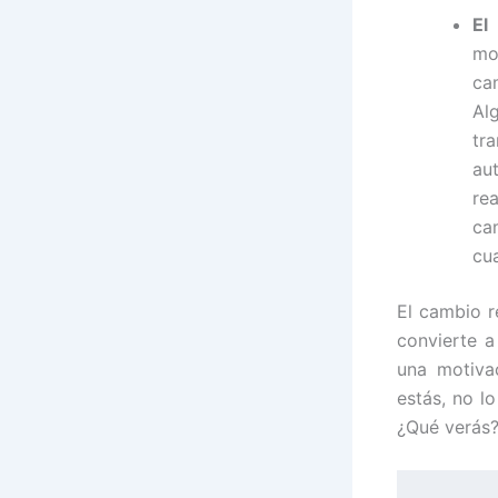
El
mo
ca
Al
tr
au
re
ca
cu
El cambio r
convierte a
una motiva
estás, no l
¿Qué verás? 