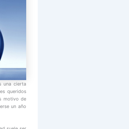
s una cierta
res queridos
es motivo de
nerse un año
ad suele ser