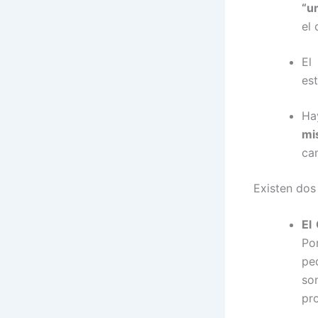
“u
el
El
est
Ha
mi
ca
Existen dos
El
Po
pe
so
pr