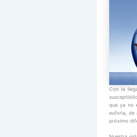
Con la lleg
susceptibil
que ya no e
euforia, de
próximo dif
Nuestra vid