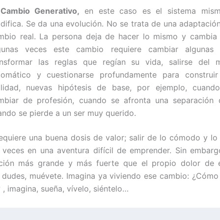
 Cambio Generativo,
en este caso es el sistema mis
difica. Se da una evolución. No se trata de una adaptación
mbio real. La persona deja de hacer lo mismo y cambia 
gunas veces este cambio requiere cambiar algunas 
ansformar las reglas que regían su vida, salirse del 
tomático y cuestionarse profundamente para construi
alidad, nuevas hipótesis de base, por ejemplo, cuand
mbiar de profesión, cuando se afronta una separación 
ando se pierde a un ser muy querido.
equiere una buena dosis de valor; salir de lo cómodo y lo r
 veces en una aventura difícil de emprender. Sin embarg
ción más grande y más fuerte que el propio dolor de 
o dudes, muévete. Imagina ya viviendo ese cambio: ¿Cómo 
, imagina, sueña, vívelo, siéntelo…