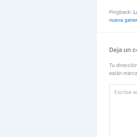
Pingback:
L
nueva gener
Deja un 
Tu direcció
están marc
Escribe
aquí...