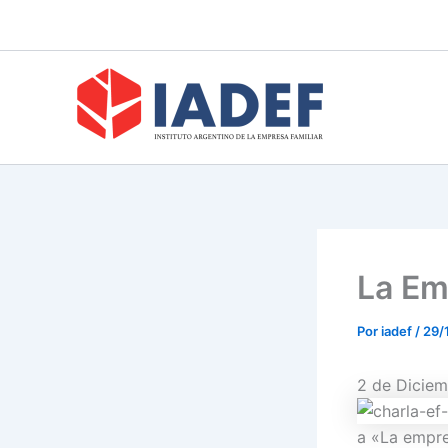
Ir
al
contenido
La Em
Por
iadef
/
29/
2 de Diciem
a «La empre