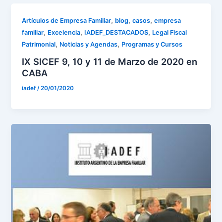
,
,
,
Artículos de Empresa Familiar
blog
casos
empresa
,
,
,
familiar
Excelencia
IADEF_DESTACADOS
Legal Fiscal
,
,
Patrimonial
Noticias y Agendas
Programas y Cursos
IX SICEF 9, 10 y 11 de Marzo de 2020 en
CABA
iadef
/
20/01/2020